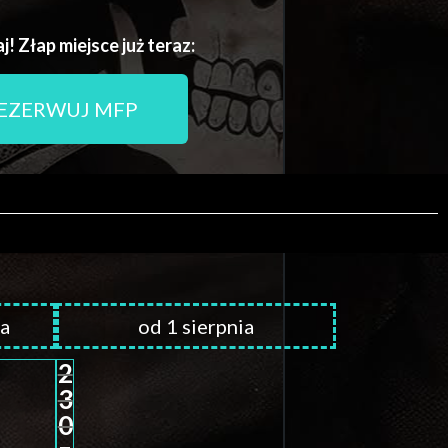
j! Złap miejsce już teraz:
EZERWUJ MFP
ca
od 1 sierpnia
2
3
0