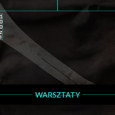
1
0
0
z
ł
WARSZTATY