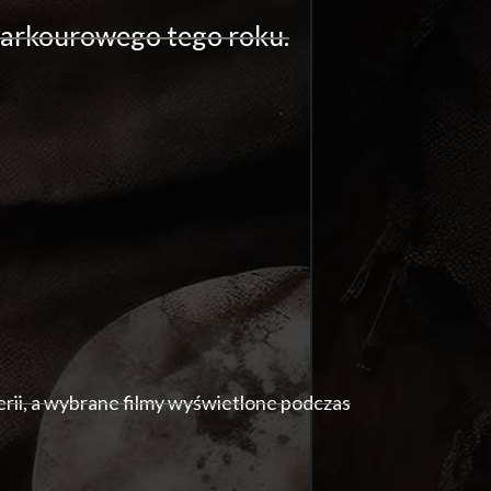
parkourowego tego roku.
rii, a wybrane filmy wyświetlone podczas