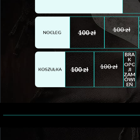
100 zł
100 zł
NOCLEG
BRA
K
OPC
100 zł
100 zł
JI
KOSZULKA
ZAM
ÓWI
EŃ