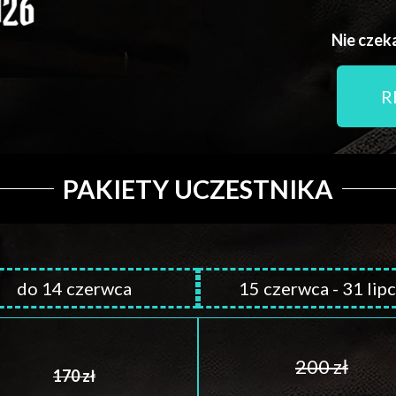
Nie czeka
R
PAKIETY UCZESTNIKA
do 14 czerwca
15 czerwca - 31 lip
200 zł
170 zł