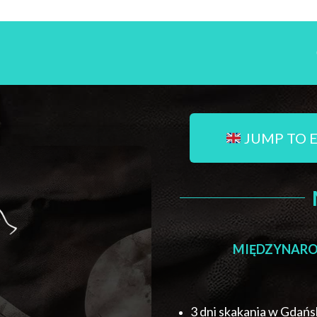
JUMP TO 
MIĘDZYNARO
3 dni skakania w Gdań