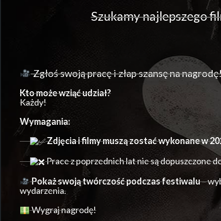
Szukamy najlepszego fi
Zgłoś swoją pracę i złap szansę na nagrodę
Kto może wziąć udział?
Każdy!
Wymagania:
Zdjęcia i filmy muszą zostać wykonane w 20
Prace z poprzednich lat nie są dopuszczone d
Pokaż swoją twórczość podczas festiwalu
– wy
wydarzenia.
Wygraj nagrodę!