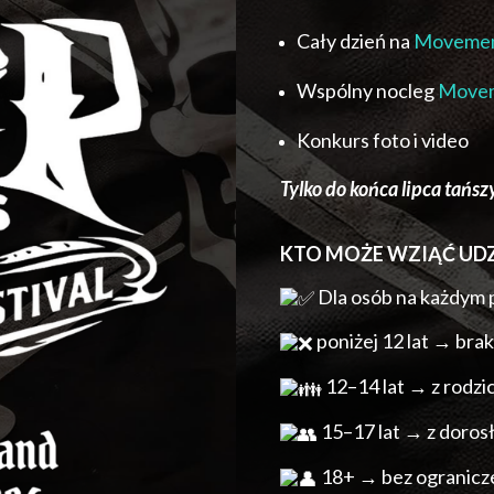
Cały dzień na
Movemen
Wspólny nocleg
Movem
Konkurs foto i video
Tylko do końca lipca
tańszy
KTO MOŻE WZIĄĆ UDZ
Dla osób na każdym 
poniżej 12 lat → brak
12–14 lat → z rodz
15–17 lat → z doros
18+ → bez ogranicz