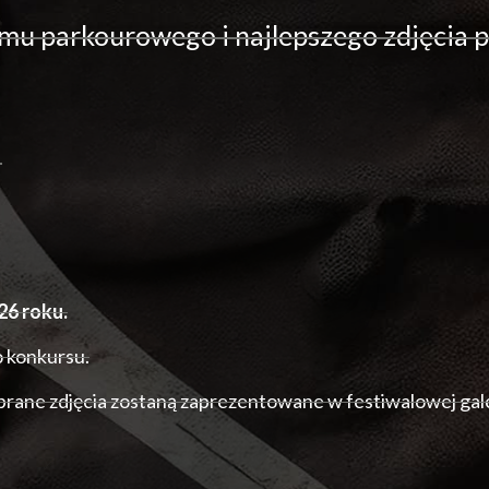
lmu parkourowego i najlepszego zdjęcia 
!
26 roku.
o konkursu.
brane zdjęcia zostaną zaprezentowane w festiwalowej gale