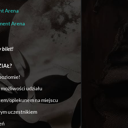
t Arena
ent Arena
 bilet!
IAŁ?
poziomie!
 możliwości udziału
icem/opiekunem na miejscu
łym uczestnikiem
eń