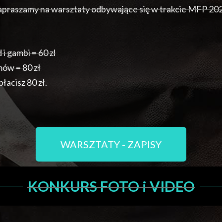
praszamy na warsztaty odbywające się w trakcie MFP 20
 i gambi = 60 zl
mów = 80 zł
łacisz 80 zł.
WARSZTATY - ZAPISY
KONKURS FOTO i VIDEO