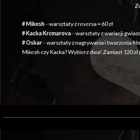
Za
# Mikesh
– warsztaty z reversa = 60 zł
# Kacka Krcmarova
– warsztaty z wariacji gwiazd
# Oskar
– warsztaty z nagrywania i tworzenia fil
Mikesh czy Kacka? Wybierz dwa! Zamiast 120 zł p